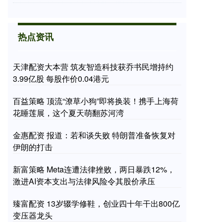
热点资讯
天津配资大本营 筑友智造科技获乔书民增持约
3.99亿股 每股作价0.04港元
百益策略 顶流“潦草小狗”即将换装！携手上海荷
花睡莲展，这个夏天萌翻苏河湾
金惠配资 报道：若和谈失败 特朗普准备恢复对
伊朗的打击
新富策略 Meta连遭法律挫败，两日暴跌12%，
激进AI资本支出与法律风险令其股价承压
臻富配资 13岁辍学修鞋，创业四十年干出800亿
变压器龙头