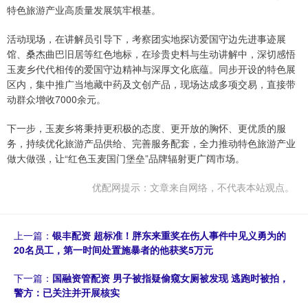
特色旅游产业高质量发展筑牢根基。
活动现场，在讲解员引导下，考察团实地探访爱国守边先进事迹展
馆、桑杰曲巴旧居等红色地标，在珍贵史料与生动讲解中，深切感悟
玉麦乡代代相传的爱国守边精神与深厚文化底蕴。同步开设的特色展
区内，集中推广当地藏中药及文创产品，现场达成多项交易，直接带
动群众增收7000余元。
下一步，玉麦乡将秉持更积极的态度、更开放的胸怀、更优质的服
务，持续优化旅游产品供给、完善服务配套，全力推动特色旅游产业
做大做强，让“红色玉麦国门堡垒”品牌辐射更广阔市场。
优配网提示：文章来自网络，不代表本站观点。
上一篇：
银丰配资 超标准！胖东来重奖在伤人事件中见义勇为的
20名员工，第一时间处置施暴者的他获奖5万元
下一篇：
国融资管配资 男子被指疑偷窥女厕被发现 逃跑时被拍，
警方：已关注并开展核实