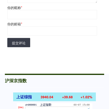
你的昵称
*
你的邮箱
*
提交评论
沪深京指数
上证综指
3940.04
+39.68
+1.02%