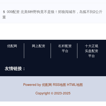
​009配资 北美8种野狗竟不是狼！郊狼闯城市，岛狐不到2公斤
5
重
优配网
网上配资
杠杆配资
十大正规
平台
实盘配资
平台
友情链接：
Powered by
优配网
RSS地图
HTML地图
Copyright
© 2023-2025