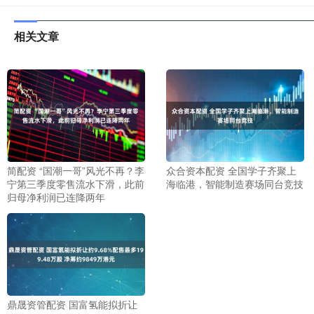
相关文章
简配资 “国潮一哥”风光不再？李
众合资本配资 全国学子齐聚上
宁第三季度零售流水下滑，此前
海临港，智能制造赛场同台竞技
归母净利润已连降两年
鼎晟资管配资 国富氢能拟折让