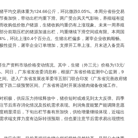
交易体重为124.66公斤，环比微跌0.05%。本周分省份交易
节奏加快，带动出栏均重下滑。两广受台风天气影响，养殖端有提
而收购低价散户猪源，生猪收购均重仍有上涨现象。未来一周养殖
部分前期压栏的猪源加速出栏，均重继续下滑空间或有限。本周国
4%，环比上涨0.4个百分点。生猪出栏偏多，屠宰企业收购顺畅。
极性提升，屠宰企业订单增加，支撑开工率上涨。月末进入备货高
要生产资料市场价格变动情况。其中，生猪（外三元）价格为13元/
1%。同日，广东省发改委消息称，根据广东省价格监测中心监测，9
~6∶1之间。进入广东省发展改革委等五部门联合印发《广东省完善政府猪
度下跌二级预警区间。广东省将适时开展冻猪肉储备收储工作。
积极，供应压力持续释放中，猪价短时或难见到太大反弹。四季
注节后库存消化情况及投机需求表现。利润角度能繁产能调降意愿
度稍显滞后，下旬出栏节奏有所加快，供给增量继续体现，近端出
需求端支撑力度有边际转强预期，但也要注意节后需求易出现惯性