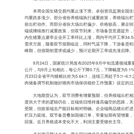
本周全国生猪交易均重止涨下滑。卓创资讯监测全国生猪平均
均重跌多涨少。部分省份养殖端执行减重政策，养殖端出栏
前出栏动作。而部分省份大场出栏偏少、价格较高，屠企转
端或继续推行减重政策，但双节到来，市场备货意愿提升，
内生猪重点屠宰企业开工率环比上涨，周内平均开工率34.5
需求方面，随着双节假期临近，同时气温下降，下游备货积
峰期，但假期初需求或减少，预计近期开工率或先涨后降。
9月24日，国家统计局发布2025年9月中旬流通领域重
公斤，与9月上旬相比，每公斤下降0.7元，下降幅度为5.
月23日全省平均猪粮比价为5.64∶1，连续三周处于5∶1
肉储备调节机制做好猪肉市场保供稳价工作预案》设定的过
大地期货认为，双节消费有增量预期，但养殖端出栏相对
度供大于求的逻辑仍在，近端依旧维持逢高偏空的思路，关
受限，但政策端去产能目标相对明确。企业端商品猪出栏进
栏压力延续。双节备货叠加国储订单，宰量短期有望增量，
回落。近月养殖成本变化不大，利润主要受猪价主导。