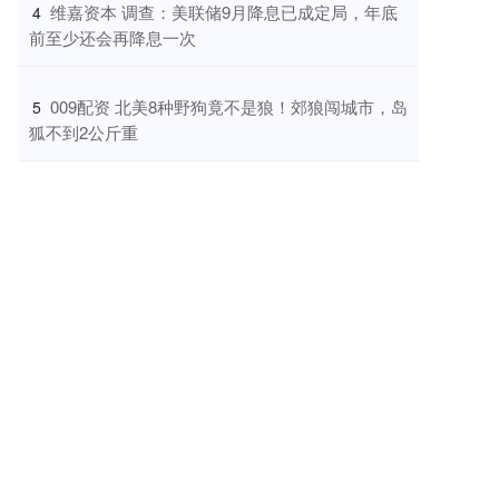
​维嘉资本 调查：美联储9月降息已成定局，年底
4
前至少还会再降息一次
​009配资 北美8种野狗竟不是狼！郊狼闯城市，岛
5
狐不到2公斤重