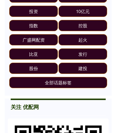
投资
10亿元
指数
控股
广盛网配资
起火
比亚
发行
股份
建投
全部话题标签
关注 优配网