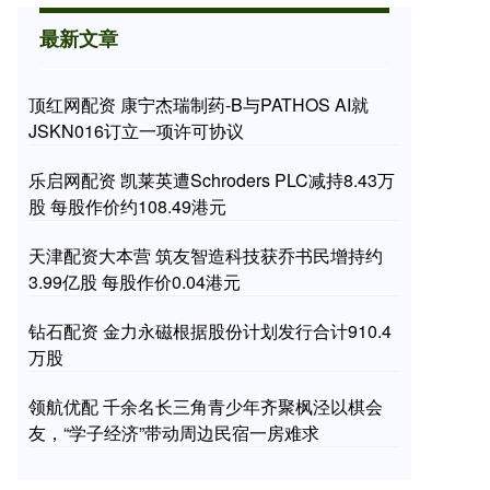
最新文章
顶红网配资 康宁杰瑞制药-B与PATHOS AI就
JSKN016订立一项许可协议
乐启网配资 凯莱英遭Schroders PLC减持8.43万
股 每股作价约108.49港元
天津配资大本营 筑友智造科技获乔书民增持约
3.99亿股 每股作价0.04港元
钻石配资 金力永磁根据股份计划发行合计910.4
万股
领航优配 千余名长三角青少年齐聚枫泾以棋会
友，“学子经济”带动周边民宿一房难求