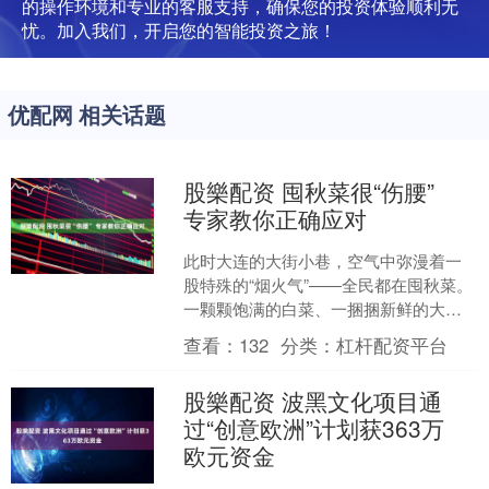
的操作环境和专业的客服支持，确保您的投资体验顺利无
忧。加入我们，开启您的智能投资之旅！
优配网 相关话题
股樂配资 囤秋菜很“伤腰”
专家教你正确应对
此时大连的大街小巷，空气中弥漫着一
股特殊的“烟火气”——全民都在囤秋菜。
一颗颗饱满的白菜、一捆捆新鲜的大
葱，承载着老一辈人对生活的热爱与情
查看：
132
分类：
杠杆配资平台
怀。但这份热闹背后，却....
股樂配资 波黑文化项目通
过“创意欧洲”计划获363万
欧元资金