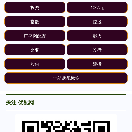
投资
10亿元
指数
控股
广盛网配资
起火
比亚
发行
股份
建投
全部话题标签
关注 优配网