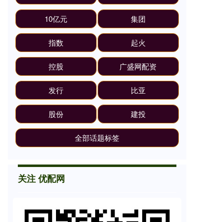
10亿元
集团
指数
起火
控股
广盛网配资
发行
比亚
股份
建投
全部话题标签
关注 优配网