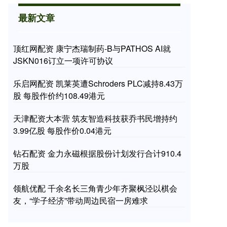
最新文章
顶红网配资 康宁杰瑞制药-B与PATHOS AI就
JSKN016订立一项许可协议
乐启网配资 凯莱英遭Schroders PLC减持8.43万
股 每股作价约108.49港元
天津配资大本营 筑友智造科技获乔书民增持约
3.99亿股 每股作价0.04港元
钻石配资 金力永磁根据股份计划发行合计910.4
万股
领航优配 千余名长三角青少年齐聚枫泾以棋会
友，“学子经济”带动周边民宿一房难求